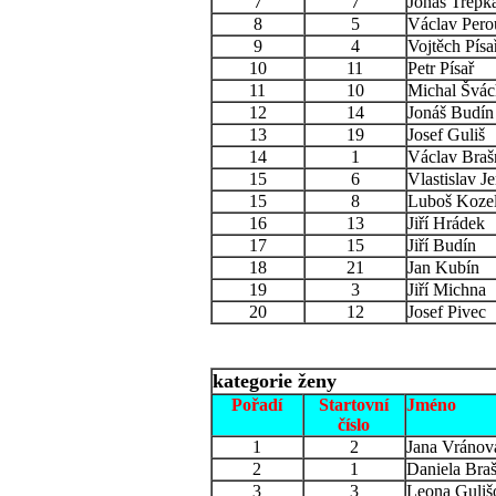
7
7
Jonáš Trepk
8
5
Václav Pero
9
4
Vojtěch Písa
10
11
Petr Písař
11
10
Michal Švác
12
14
Jonáš Budín
13
19
Josef Guliš
14
1
Václav Braš
15
6
Vlastislav J
15
8
Luboš Koze
16
13
Jiří Hrádek
17
15
Jiří Budín
18
21
Jan Kubín
19
3
Jiří Michna
20
12
Josef Pivec
kategorie ženy
Pořadí
Startovní
Jméno
číslo
1
2
Jana Vránov
2
1
Daniela Bra
3
3
Leona Guliš