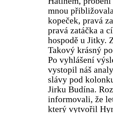
Hatínem, proběhl 
mnou přibližovala
kopeček, pravá za
pravá zatáčka a c
hospodě u Jitky. 
Takový krásný poci
Po vyhlášení výsl
vystopil náš anal
slávy pod kolonku
Jirku Budína. Ro
informovali, že l
který vytvořil H