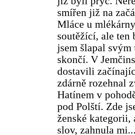
již byli pryč. Ne
smířen již na zač
Mláce u mlékárny 
soutěžící, ale ten
jsem šlapal svým 
skončí. V Jemčins
dostavili začínají
zdárně rozehnal 
Hatínem v pohodě 
pod Polští. Zde js
ženské kategorii, 
slov, zahnula mi.