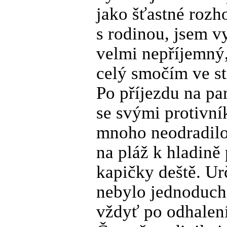
jako šťastné rozho
s rodinou, jsem vy
velmi nepříjemný, 
celý smočím ve st
Po příjezdu na pa
se svými protivní
mnoho neodradilo.
na pláž k hladině
kapičky deště. Ur
nebylo jednoduché
vždyť po odhalen