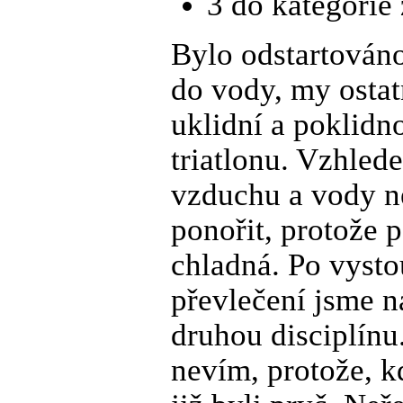
3 do kategorie
Bylo odstartováno
do vody, my ostat
uklidní a poklidno
triatlonu. Vzhled
vzduchu a vody n
ponořit, protože 
chladná. Po vysto
převlečení jsme na
druhou disciplínu.
nevím, protože, k