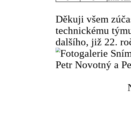
Děkuji všem zúča
technickému týmu.
dalšího, již 22. r
Sním
Petr Novotný a P