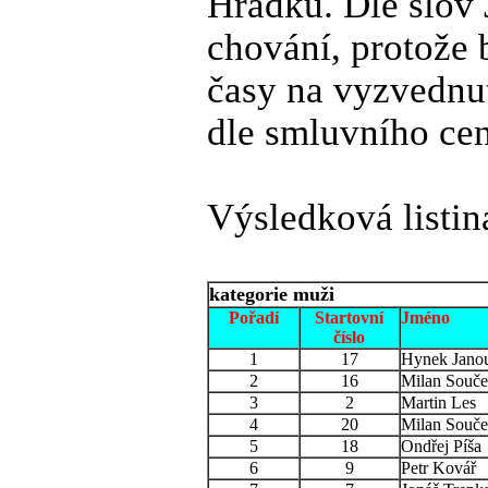
Hrádků. Dle slov 
chování, protože 
časy na vyzvednut
dle smluvního cen
Výsledková listina
kategorie muži
Pořadí
Startovní
Jméno
číslo
1
17
Hynek Jano
2
16
Milan Souče
3
2
Martin Les
4
20
Milan Souček
5
18
Ondřej Píša
6
9
Petr Kovář