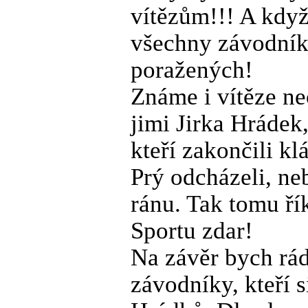
vítězům!!! A kdy
všechny závodníky
poražených!
Známe i vítěze neo
jimi Jirka Hrádek
kteří zakončili k
Prý odcházeli, ne
ránu. Tak tomu ří
Sportu zdar!
Na závěr bych rád
závodníky, kteří s