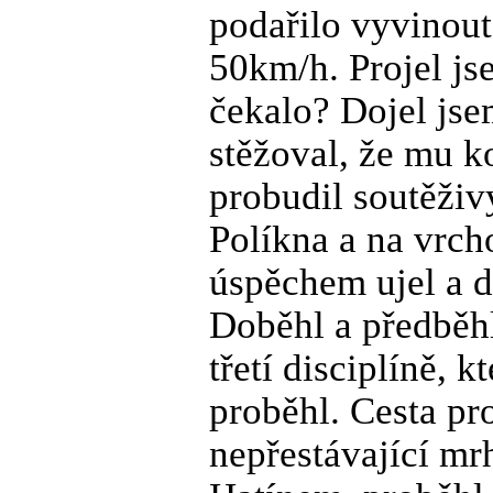
podařilo vyvinout 
50km/h. Projel j
čekalo? Dojel jse
stěžoval, že mu k
probudil soutěživ
Políkna a na vrc
úspěchem ujel a d
Doběhl a předběh
třetí disciplíně, 
proběhl. Cesta pr
nepřestávající mr