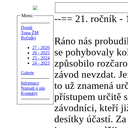
Menu:
--== 21. ročník -
--------------------
Domů
Trasa ŽM
Ročníky
Ráno nás probudil
27 - 2026
se pohybovaly kol
26 - 2025
25 - 2024
způsobilo rozčaro
24 - 2023
závod nevzdat. Je
Galerie
--------------------
to už znamená urč
Informace
Napsali o nás
Kontakty
přístupem určitě 
--------------------
závodníci, kteří j
desítky účastí. Za