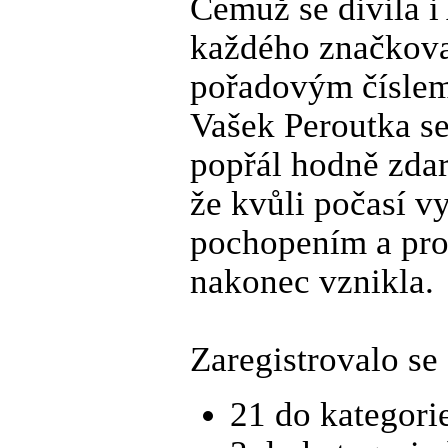
Čemuž se divila i
každého značkova
pořadovým číslem
Vašek Peroutka se
popřál hodně zda
že kvůli počasí v
pochopením a prot
nakonec vznikla.
Zaregistrovalo se
21 do kategori