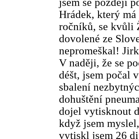
jsem se později p
Hrádek, který má
ročníků, se kvůli
dovolené ze Slove
nepromeškal! Jir
V naději, že se p
déšt, jsem počal 
sbalení nezbytnýc
dohuštění pneumat
dojel vytisknout 
když jsem myslel,
vytiskl jsem 26 d