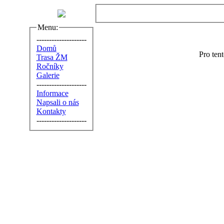
Menu:
--------------------
Domů
Pro ten
Trasa ŽM
Ročníky
Galerie
--------------------
Informace
Napsali o nás
Kontakty
--------------------