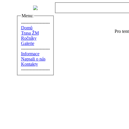
Menu:
--------------------
Domů
Pro ten
Trasa ŽM
Ročníky
Galerie
--------------------
Informace
Napsali o nás
Kontakty
--------------------