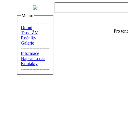
Menu:
--------------------
Domů
Pro ten
Trasa ŽM
Ročníky
Galerie
--------------------
Informace
Napsali o nás
Kontakty
--------------------